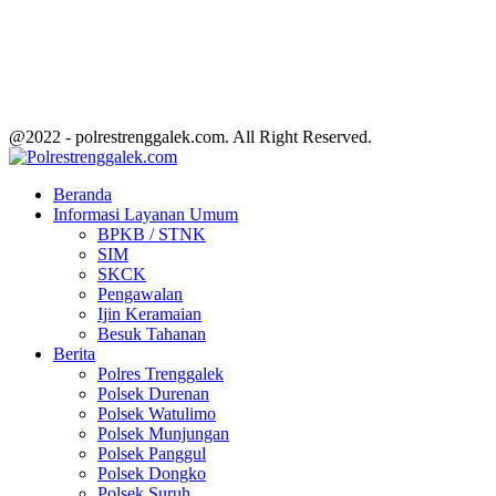
@2022 - polrestrenggalek.com. All Right Reserved.
Facebook
Twitter
Youtube
Beranda
Informasi Layanan Umum
BPKB / STNK
SIM
SKCK
Pengawalan
Ijin Keramaian
Besuk Tahanan
Berita
Polres Trenggalek
Polsek Durenan
Polsek Watulimo
Polsek Munjungan
Polsek Panggul
Polsek Dongko
Polsek Suruh