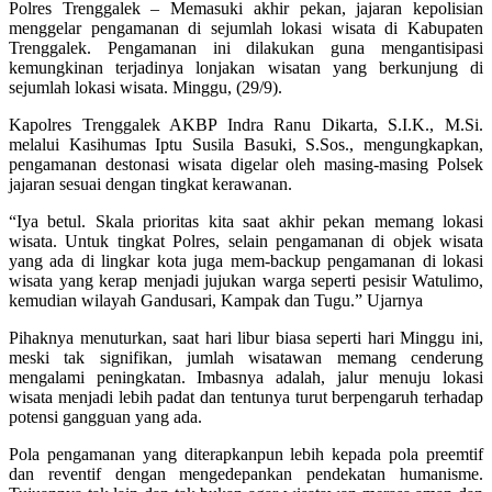
Polres Trenggalek – Memasuki akhir pekan, jajaran kepolisian
menggelar pengamanan di sejumlah lokasi wisata di Kabupaten
Trenggalek. Pengamanan ini dilakukan guna mengantisipasi
kemungkinan terjadinya lonjakan wisatan yang berkunjung di
sejumlah lokasi wisata. Minggu, (29/9).
Kapolres Trenggalek AKBP Indra Ranu Dikarta, S.I.K., M.Si.
melalui Kasihumas Iptu Susila Basuki, S.Sos., mengungkapkan,
pengamanan destonasi wisata digelar oleh masing-masing Polsek
jajaran sesuai dengan tingkat kerawanan.
“Iya betul. Skala prioritas kita saat akhir pekan memang lokasi
wisata. Untuk tingkat Polres, selain pengamanan di objek wisata
yang ada di lingkar kota juga mem-backup pengamanan di lokasi
wisata yang kerap menjadi jujukan warga seperti pesisir Watulimo,
kemudian wilayah Gandusari, Kampak dan Tugu.” Ujarnya
Pihaknya menuturkan, saat hari libur biasa seperti hari Minggu ini,
meski tak signifikan, jumlah wisatawan memang cenderung
mengalami peningkatan. Imbasnya adalah, jalur menuju lokasi
wisata menjadi lebih padat dan tentunya turut berpengaruh terhadap
potensi gangguan yang ada.
Pola pengamanan yang diterapkanpun lebih kepada pola preemtif
dan reventif dengan mengedepankan pendekatan humanisme.