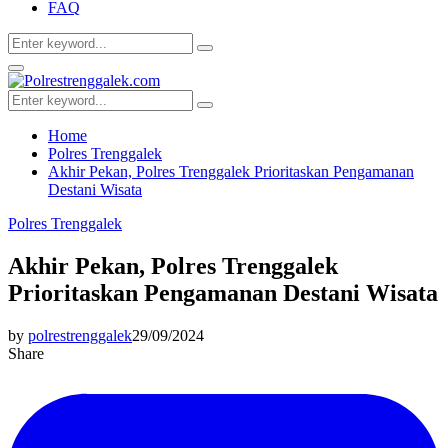
FAQ
Search
Search
for:
Facebook
Twitter
Youtube
Primary
Menu
Search
Search
for:
Home
Polres Trenggalek
Akhir Pekan, Polres Trenggalek Prioritaskan Pengamanan
Destani Wisata
Polres Trenggalek
Akhir Pekan, Polres Trenggalek
Prioritaskan Pengamanan Destani Wisata
by
polrestrenggalek
29/09/2024
Share