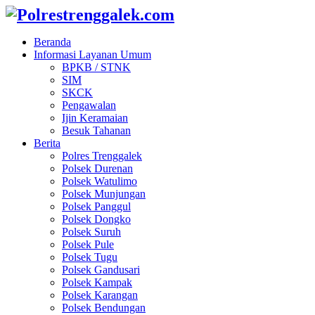
Beranda
Informasi Layanan Umum
BPKB / STNK
SIM
SKCK
Pengawalan
Ijin Keramaian
Besuk Tahanan
Berita
Polres Trenggalek
Polsek Durenan
Polsek Watulimo
Polsek Munjungan
Polsek Panggul
Polsek Dongko
Polsek Suruh
Polsek Pule
Polsek Tugu
Polsek Gandusari
Polsek Kampak
Polsek Karangan
Polsek Bendungan