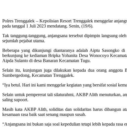
Polres Trenggalek – Kepolisian Resort Trenggalek menggelar anjang
pada tanggal 1 Juli 2023 mendatang. Senin, (19/6).
Tak tanggung-tanggung, anjangsana tersebut dipimpin langsung ole
sejumlah pejabat utama.
Beberapa yang dikunjungi diantaranya adalah Aiptu Sasongko d
berkunjung ke kediaman Bripka Yohanita Desa Wonocoyo Kecamata
Aipda Sulanto di desa Banaran Kecamatan Tugu.
Selain itu, kunjungan juga dilakukan kepada dua orang anggota
Sumbergedong, Kecamatan Trenggalek.
“Iya betul. Hari ini kami menggelar kegiatan yang bersifat sosial k
Selain untuk pempererat tali silaturahmi, AKBP Alith menuturkan, anj
saling supoort.
Masih kata AKBP Alith, soliditas dan solidaritas harus dibangun a
kesamaan rasa baik saat senang maupun susah.
“Anjangsana ini bukan saja soal kepedulian tetapi lebih kepada rasa