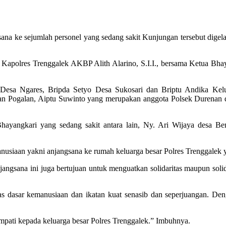
sana ke sejumlah personel yang sedang sakit Kunjungan tersebut dige
h Kapolres Trenggalek AKBP Alith Alarino, S.I.I., bersama Ketua Bha
i Desa Ngares, Bripda Setyo Desa Sukosari dan Briptu Andika Ke
n Pogalan, Aiptu Suwinto yang merupakan anggota Polsek Durenan d
 Bhayangkari yang sedang sakit antara lain, Ny. Ari Wijaya des
emanusiaan yakni anjangsana ke rumah keluarga besar Polres Trenggalek 
angsana ini juga bertujuan untuk menguatkan solidaritas maupun solidi
tas dasar kemanusiaan dan ikatan kuat senasib dan seperjuangan. Den
 empati kepada keluarga besar Polres Trenggalek.” Imbuhnya.