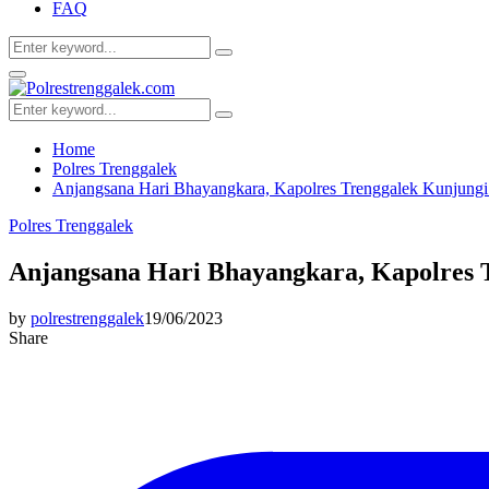
FAQ
Search
Search
for:
Facebook
Twitter
Youtube
Primary
Menu
Search
Search
for:
Home
Polres Trenggalek
Anjangsana Hari Bhayangkara, Kapolres Trenggalek Kunjungi
Polres Trenggalek
Anjangsana Hari Bhayangkara, Kapolres 
by
polrestrenggalek
19/06/2023
Share