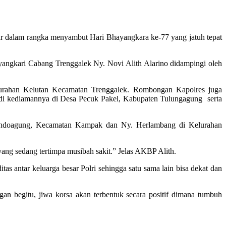
lar dalam rangka menyambut Hari Bhayangkara ke-77 yang jatuh tepat
yangkari Cabang Trenggalek Ny. Novi Alith Alarino didampingi oleh
lurahan Kelutan Kecamatan Trenggalek. Rombongan Kapolres juga
i kediamannya di Desa Pecuk Pakel, Kabupaten Tulungagung serta
a Bendoagung, Kecamatan Kampak dan Ny. Herlambang di Kelurahan
yang sedang tertimpa musibah sakit.” Jelas AKBP Alith.
tas antar keluarga besar Polri sehingga satu sama lain bisa dekat dan
gan begitu, jiwa korsa akan terbentuk secara positif dimana tumbuh