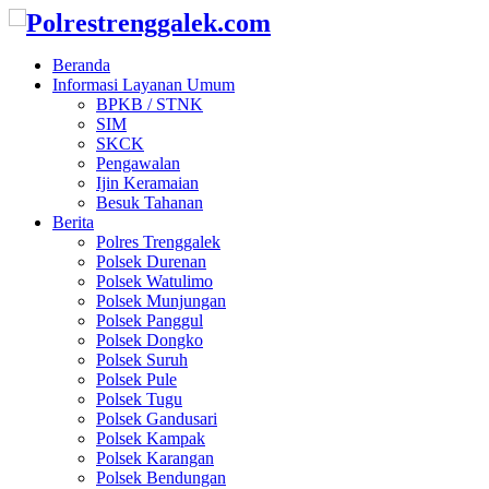
Beranda
Informasi Layanan Umum
BPKB / STNK
SIM
SKCK
Pengawalan
Ijin Keramaian
Besuk Tahanan
Berita
Polres Trenggalek
Polsek Durenan
Polsek Watulimo
Polsek Munjungan
Polsek Panggul
Polsek Dongko
Polsek Suruh
Polsek Pule
Polsek Tugu
Polsek Gandusari
Polsek Kampak
Polsek Karangan
Polsek Bendungan