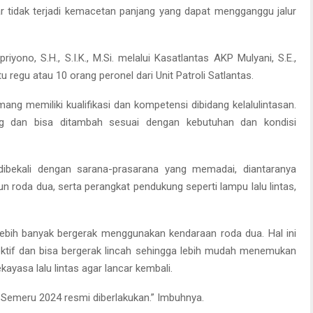
r tidak terjadi kemacetan panjang yang dapat mengganggu jalur
ono, S.H., S.I.K., M.Si. melalui Kasatlantas AKP Mulyani, S.E.,
 regu atau 10 orang peronel dari Unit Patroli Satlantas.
ng memiliki kualifikasi dan kompetensi dibidang kelalulintasan.
g dan bisa ditambah sesuai dengan kebutuhan dan kondisi
ibekali dengan sarana-prasarana yang memadai, diantaranya
 roda dua, serta perangkat pendukung seperti lampu lalu lintas,
lebih banyak bergerak menggunakan kendaraan roda dua. Hal ini
fektif dan bisa bergerak lincah sehingga lebih mudah menemukan
ayasa lalu lintas agar lancar kembali.
t Semeru 2024 resmi diberlakukan.” Imbuhnya.