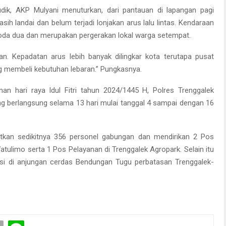
ik, AKP Mulyani menuturkan, dari pantauan di lapangan pagi
 masih landai dan belum terjadi lonjakan arus lalu lintas. Kendaraan
roda dua dan merupakan pergerakan lokal warga setempat.
kan. Kepadatan arus lebih banyak dilingkar kota terutapa pusat
g membeli kebutuhan lebaran.” Pungkasnya.
n hari raya Idul Fitri tahun 2024/1445 H, Polres Trenggalek
g berlangsung selama 13 hari mulai tanggal 4 sampai dengan 16
atkan sedikitnya 356 personel gabungan dan mendirikan 2 Pos
limo serta 1 Pos Pelayanan di Trenggalek Agropark. Selain itu
kasi di anjungan cerdas Bendungan Tugu perbatasan Trenggalek-