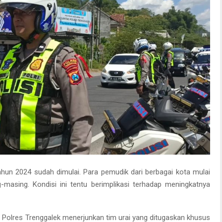
hun 2024 sudah dimulai. Para pemudik dari berbagai kota mulai
asing. Kondisi ini tentu berimplikasi terhadap meningkatnya
s, Polres Trenggalek menerjunkan tim urai yang ditugaskan khusus