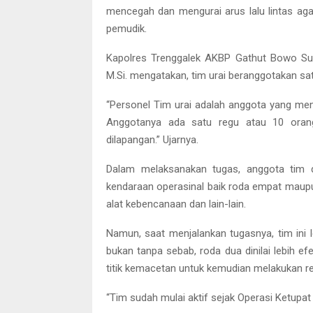
mencegah dan mengurai arus lalu lintas aga
pemudik.
Kapolres Trenggalek AKBP Gathut Bowo Supriy
M.Si. mengatakan, tim urai beranggotakan satu
“Personel Tim urai adalah anggota yang mema
Anggotanya ada satu regu atau 10 oran
dilapangan.” Ujarnya.
Dalam melaksanakan tugas, anggota tim d
kendaraan operasinal baik roda empat maupun
alat kebencanaan dan lain-lain.
Namun, saat menjalankan tugasnya, tim ini 
bukan tanpa sebab, roda dua dinilai lebih e
titik kemacetan untuk kemudian melakukan rek
“Tim sudah mulai aktif sejak Operasi Ketupa