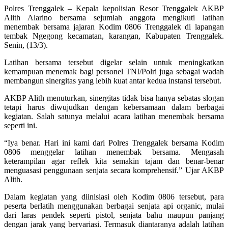
Polres Trenggalek – Kepala kepolisian Resor Trenggalek AKBP
Alith Alarino bersama sejumlah anggota mengikuti latihan
menembak bersama jajaran Kodim 0806 Trenggalek di lapangan
tembak Ngegong kecamatan, karangan, Kabupaten Trenggalek.
Senin, (13/3).
Latihan bersama tersebut digelar selain untuk meningkatkan
kemampuan menemak bagi personel TNI/Polri juga sebagai wadah
membangun sinergitas yang lebih kuat antar kedua instansi tersebut.
AKBP Alith menuturkan, sinergitas tidak bisa hanya sebatas slogan
tetapi harus diwujudkan dengan kebersamaan dalam berbagai
kegiatan. Salah satunya melalui acara latihan menembak bersama
seperti ini.
“Iya benar. Hari ini kami dari Polres Trenggalek bersama Kodim
0806 menggelar latihan menembak bersama. Mengasah
keterampilan agar reflek kita semakin tajam dan benar-benar
menguasasi penggunaan senjata secara komprehensif.” Ujar AKBP
Alith.
Dalam kegiatan yang diinisiasi oleh Kodim 0806 tersebut, para
peserta berlatih menggunakan berbagai senjata api organic, mulai
dari laras pendek seperti pistol, senjata bahu maupun panjang
dengan jarak yang bervariasi. Termasuk diantaranya adalah latihan