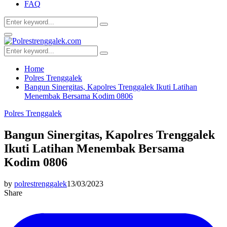
FAQ
Search
Search
for:
Facebook
Twitter
Youtube
Primary
Menu
Search
Search
for:
Home
Polres Trenggalek
Bangun Sinergitas, Kapolres Trenggalek Ikuti Latihan
Menembak Bersama Kodim 0806
Polres Trenggalek
Bangun Sinergitas, Kapolres Trenggalek
Ikuti Latihan Menembak Bersama
Kodim 0806
by
polrestrenggalek
13/03/2023
Share