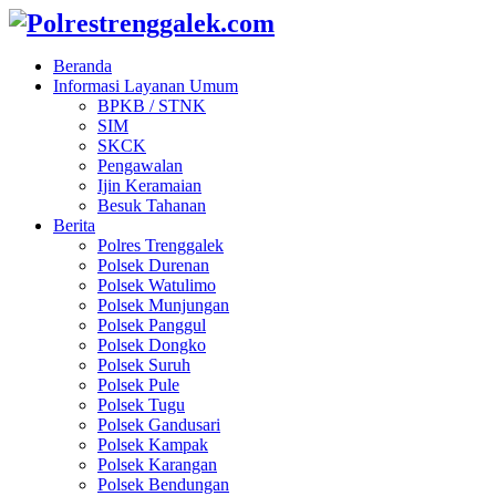
Beranda
Informasi Layanan Umum
BPKB / STNK
SIM
SKCK
Pengawalan
Ijin Keramaian
Besuk Tahanan
Berita
Polres Trenggalek
Polsek Durenan
Polsek Watulimo
Polsek Munjungan
Polsek Panggul
Polsek Dongko
Polsek Suruh
Polsek Pule
Polsek Tugu
Polsek Gandusari
Polsek Kampak
Polsek Karangan
Polsek Bendungan