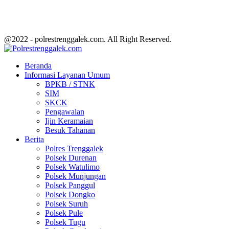
@2022 - polrestrenggalek.com. All Right Reserved.
Facebook
Twitter
Youtube
Beranda
Informasi Layanan Umum
BPKB / STNK
SIM
SKCK
Pengawalan
Ijin Keramaian
Besuk Tahanan
Berita
Polres Trenggalek
Polsek Durenan
Polsek Watulimo
Polsek Munjungan
Polsek Panggul
Polsek Dongko
Polsek Suruh
Polsek Pule
Polsek Tugu