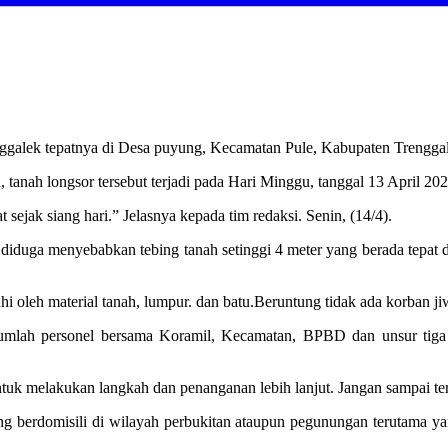
nggalek tepatnya di Desa puyung, Kecamatan Pule, Kabupaten Trenggal
 tanah longsor tersebut terjadi pada Hari Minggu, tanggal 13 April 20
jak siang hari.” Jelasnya kepada tim redaksi. Senin, (14/4).
ut diduga menyebabkan tebing tanah setinggi 4 meter yang berada tepa
oleh material tanah, lumpur. dan batu.Beruntung tidak ada korban jiw
jumlah personel bersama Koramil, Kecamatan, BPBD dan unsur tiga 
ntuk melakukan langkah dan penanganan lebih lanjut. Jangan sampai ter
 berdomisili di wilayah perbukitan ataupun pegunungan terutama yang