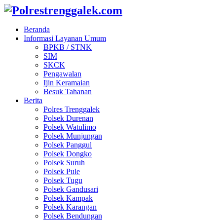
Beranda
Informasi Layanan Umum
BPKB / STNK
SIM
SKCK
Pengawalan
Ijin Keramaian
Besuk Tahanan
Berita
Polres Trenggalek
Polsek Durenan
Polsek Watulimo
Polsek Munjungan
Polsek Panggul
Polsek Dongko
Polsek Suruh
Polsek Pule
Polsek Tugu
Polsek Gandusari
Polsek Kampak
Polsek Karangan
Polsek Bendungan