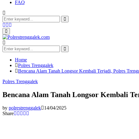
FAQ
Search
for:
Search
Facebook
Twitter
Youtube
Primary
Menu
Search
for:
Search
Home
Polres Trenggalek
Bencana Alam Tanah Longsor Kembali Terjadi, Polres Tren
Polres Trenggalek
Bencana Alam Tanah Longsor Kembali Ter
by
polrestrenggalek
14/04/2025
Share