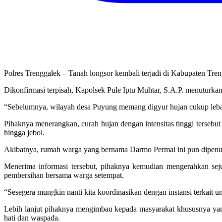
Polres Trenggalek – Tanah longsor kembali terjadi di Kabupaten Tre
Dikonfirmasi terpisah, Kapolsek Pule Iptu Muhtar, S.A.P. menuturkan,
“Sebelumnya, wilayah desa Puyung memang digyur hujan cukup lebat se
Pihaknya menerangkan, curah hujan dengan intensitas tinggi terseb
hingga jebol.
Akibatnya, rumah warga yang bernama Darmo Permai ini pun dipenuhi 
Menerima informasi tersebut, pihaknya kemudian mengerahkan se
pembersihan bersama warga setempat.
“Sesegera mungkin nanti kita koordinasikan dengan instansi terkait u
Lebih lanjut pihaknya mengimbau kepada masyarakat khususnya yang
hati dan waspada.