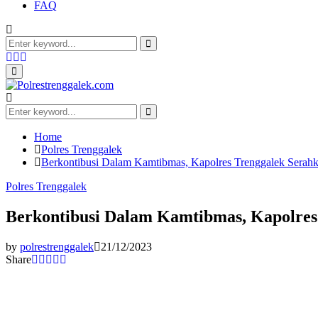
FAQ
Search
for:
Search
Facebook
Twitter
Youtube
Primary
Menu
Search
for:
Search
Home
Polres Trenggalek
Berkontibusi Dalam Kamtibmas, Kapolres Trenggalek Serahk
Polres Trenggalek
Berkontibusi Dalam Kamtibmas, Kapolres
by
polrestrenggalek
21/12/2023
Share