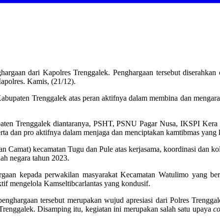
ghargaan dari Kapolres Trenggalek. Penghargaan tersebut diserahka
polres. Kamis, (21/12).
) Kabupaten Trenggalek atas peran aktifnya dalam membina dan mengar
bupaten Trenggalek diantaranya, PSHT, PSNU Pagar Nusa, IKSPI Kera S
rta dan pro aktifnya dalam menjaga dan menciptakan kamtibmas yang 
dan Camat) kecamatan Tugu dan Pule atas kerjasama, koordinasi dan k
anah negara tahun 2023.
hargaan kepada perwakilan masyarakat Kecamatan Watulimo yang ber
ktif mengelola Kamseltibcarlantas yang kondusif.
nghargaan tersebut merupakan wujud apresiasi dari Polres Trenggalek
renggalek. Disamping itu, kegiatan ini merupakan salah satu upaya
co