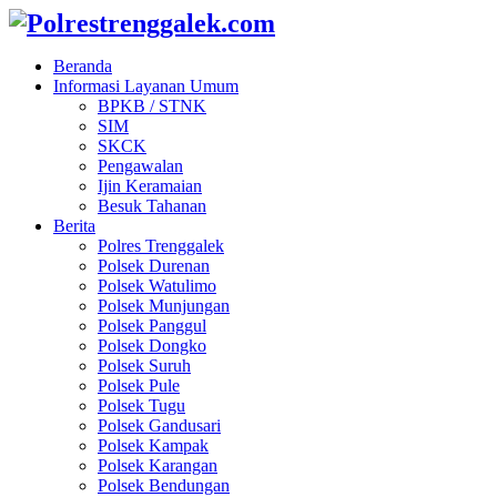
Beranda
Informasi Layanan Umum
BPKB / STNK
SIM
SKCK
Pengawalan
Ijin Keramaian
Besuk Tahanan
Berita
Polres Trenggalek
Polsek Durenan
Polsek Watulimo
Polsek Munjungan
Polsek Panggul
Polsek Dongko
Polsek Suruh
Polsek Pule
Polsek Tugu
Polsek Gandusari
Polsek Kampak
Polsek Karangan
Polsek Bendungan