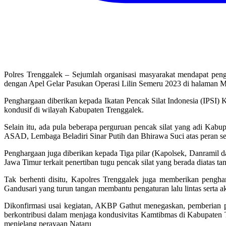
Polres Trenggalek – Sejumlah organisasi masyarakat mendapat pen
dengan Apel Gelar Pasukan Operasi Lilin Semeru 2023 di halaman Ma
Penghargaan diberikan kepada Ikatan Pencak Silat Indonesia (IPSI
kondusif di wilayah Kabupaten Trenggalek.
Selain itu, ada pula beberapa perguruan pencak silat yang adi Ka
ASAD, Lembaga Beladiri Sinar Putih dan Bhirawa Suci atas peran se
Penghargaan juga diberikan kepada Tiga pilar (Kapolsek, Danramil 
Jawa Timur terkait penertiban tugu pencak silat yang berada diatas t
Tak berhenti disitu, Kapolres Trenggalek juga memberikan peng
Gandusari yang turun tangan membantu pengaturan lalu lintas serta a
Dikonfirmasi usai kegiatan, AKBP Gathut menegaskan, pemberian pe
berkontribusi dalam menjaga kondusivitas Kamtibmas di Kabupaten T
menjelang perayaan Nataru