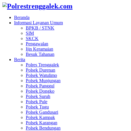
Beranda
Informasi Layanan Umum
BPKB / STNK
SIM
SKCK
Pengawalan
Ijin Keramaian
Besuk Tahanan
Berita
Polres Trenggalek
Polsek Durenan
Polsek Watulimo
Polsek Munjungan
Polsek Panggul
Polsek Dongko
Polsek Suruh
Polsek Pule
Polsek Tugu
Polsek Gandusari
Polsek Kampak
Polsek Karangan
Polsek Bendungan