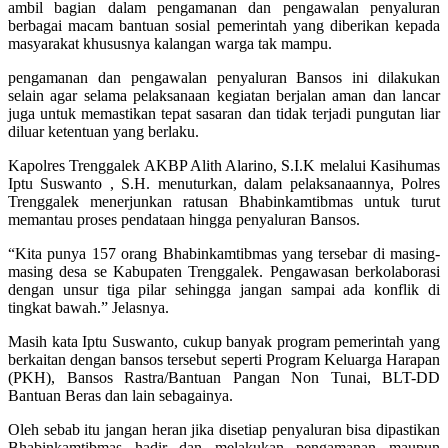
ambil bagian dalam pengamanan dan pengawalan penyaluran
berbagai macam bantuan sosial pemerintah yang diberikan kepada
masyarakat khususnya kalangan warga tak mampu.
pengamanan dan pengawalan penyaluran Bansos ini dilakukan
selain agar selama pelaksanaan kegiatan berjalan aman dan lancar
juga untuk memastikan tepat sasaran dan tidak terjadi pungutan liar
diluar ketentuan yang berlaku.
Kapolres Trenggalek AKBP Alith Alarino, S.I.K melalui Kasihumas
Iptu Suswanto , S.H. menuturkan, dalam pelaksanaannya, Polres
Trenggalek menerjunkan ratusan Bhabinkamtibmas untuk turut
memantau proses pendataan hingga penyaluran Bansos.
“Kita punya 157 orang Bhabinkamtibmas yang tersebar di masing-
masing desa se Kabupaten Trenggalek. Pengawasan berkolaborasi
dengan unsur tiga pilar sehingga jangan sampai ada konflik di
tingkat bawah.” Jelasnya.
Masih kata Iptu Suswanto, cukup banyak program pemerintah yang
berkaitan dengan bansos tersebut seperti Program Keluarga Harapan
(PKH), Bansos Rastra/Bantuan Pangan Non Tunai, BLT-DD
Bantuan Beras dan lain sebagainya.
Oleh sebab itu jangan heran jika disetiap penyaluran bisa dipastikan
Bhabinkamtibmas hadir dan melakukan pengamanan maupun