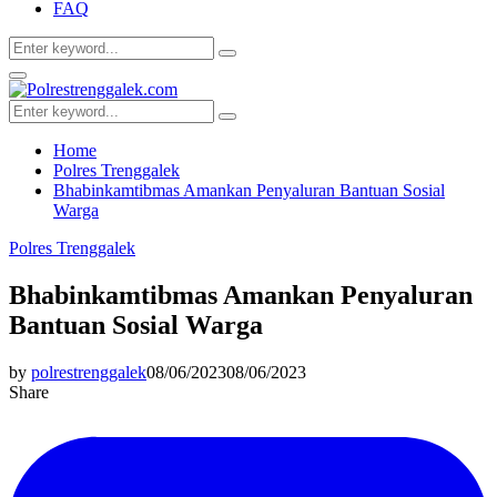
FAQ
Search
Search
for:
Facebook
Twitter
Youtube
Primary
Menu
Search
Search
for:
Home
Polres Trenggalek
Bhabinkamtibmas Amankan Penyaluran Bantuan Sosial
Warga
Polres Trenggalek
Bhabinkamtibmas Amankan Penyaluran
Bantuan Sosial Warga
by
polrestrenggalek
08/06/2023
08/06/2023
Share