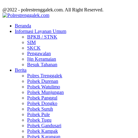
@2022 - polrestrenggalek.com. All Right Reserved.
Facebook
Twitter
Youtube
Beranda
Informasi Layanan Umum
BPKB / STNK
SIM
SKCK
Pengawalan
Ijin Keramaian
Besuk Tahanan
Berita
Polres Trenggalek
Polsek Durenan
Polsek Watulimo
Polsek Munjungan
Polsek Panggul
Polsek Dongko
Polsek Suruh
Polsek Pule
Polsek Tugu
Polsek Gandusari
Polsek Kampak
Polsek Karangan