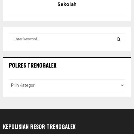
Sekolah
S
e
a
S
r
c
E
POLRES TRENGGALEK
h
f
A
o
r
R
:
C
H
KEPOLISIAN RESOR TRENGGALEK