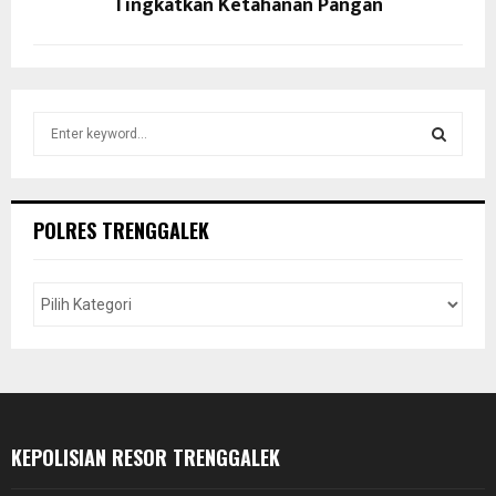
Tingkatkan Ketahanan Pangan
S
e
a
S
r
c
E
POLRES TRENGGALEK
h
f
A
o
r
R
:
C
H
KEPOLISIAN RESOR TRENGGALEK