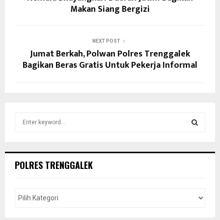
Makan Siang Bergizi
NEXT POST
Jumat Berkah, Polwan Polres Trenggalek
Bagikan Beras Gratis Untuk Pekerja Informal
S
e
a
S
r
c
E
POLRES TRENGGALEK
h
f
A
o
r
R
: