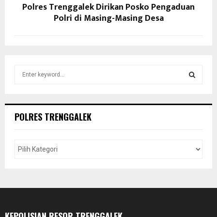
Polres Trenggalek Dirikan Posko Pengaduan
Polri di Masing-Masing Desa
S
e
a
S
r
c
E
POLRES TRENGGALEK
h
f
A
o
r
R
:
C
H
KEPOLISIAN RESOR TRENGGALEK