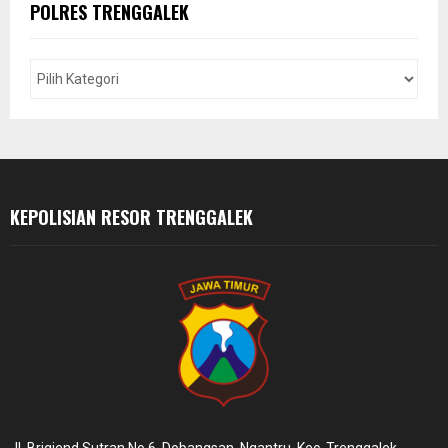
E
POLRES TRENGGALEK
h
f
A
o
r
R
:
C
H
KEPOLISIAN RESOR TRENGGALEK