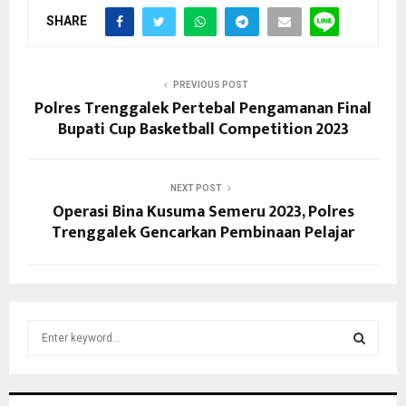
SHARE
PREVIOUS POST
Polres Trenggalek Pertebal Pengamanan Final
Bupati Cup Basketball Competition 2023
NEXT POST
Operasi Bina Kusuma Semeru 2023, Polres
Trenggalek Gencarkan Pembinaan Pelajar
S
e
a
S
r
c