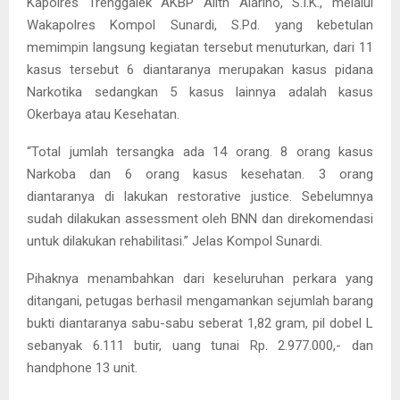
Kapolres Trenggalek AKBP Alith Alarino, S.I.K., melalui
Wakapolres Kompol Sunardi, S.Pd. yang kebetulan
memimpin langsung kegiatan tersebut menuturkan, dari 11
kasus tersebut 6 diantaranya merupakan kasus pidana
Narkotika sedangkan 5 kasus lainnya adalah kasus
Okerbaya atau Kesehatan.
“Total jumlah tersangka ada 14 orang. 8 orang kasus
Narkoba dan 6 orang kasus kesehatan. 3 orang
diantaranya di lakukan restorative justice. Sebelumnya
sudah dilakukan assessment oleh BNN dan direkomendasi
untuk dilakukan rehabilitasi.” Jelas Kompol Sunardi.
Pihaknya menambahkan dari keseluruhan perkara yang
ditangani, petugas berhasil mengamankan sejumlah barang
bukti diantaranya sabu-sabu seberat 1,82 gram, pil dobel L
sebanyak 6.111 butir, uang tunai Rp. 2.977.000,- dan
handphone 13 unit.