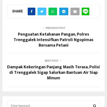
SHARE
PREVIOUS POST
Penguatan Ketahanan Pangan, Polres
Trenggalek Intensifkan Patroli Ngopimas
Bersama Petani
NEXT POST
Dampak Kekeringan Panjang Masih Terasa, Polisi
di Trenggalek Sigap Salurkan Bantuan Air Siap
Minum
S