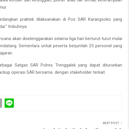
wa korban dari ketinggian, pioner atau tali temali, keterampilan
mur.
 sedangkan praktek dilaksanakan di Pos SAR Karangsoko yang
ai.” Imbuhnya.
encana akan diselenggarakan selama tiga hari berturut-turut mulai
mendatang. Sementara untuk peserta berjumlah 25 personel yang
ajaran.
n sebagai Satgas SAR Polres Trenggalek yang dapat diturunkan
kup operasi SAR bersama dengan stakeholder terkait.
NEXT POST