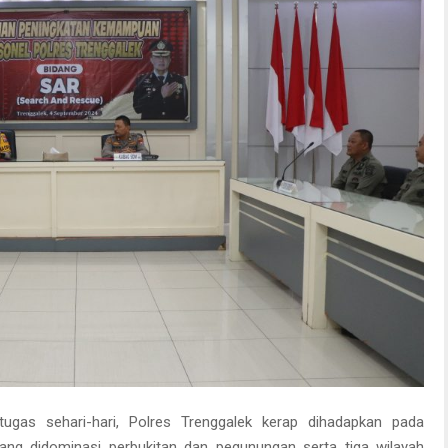
ugas sehari-hari, Polres Trenggalek kerap dihadapkan pada
ang didominasi perbukitan dan pegunungan serta tiga wilayah