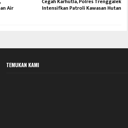
,
Cegah Karhutla, Polres Trenggalek
an Air
Intensifkan Patroli Kawasan Hutan
TEMUKAN KAMI