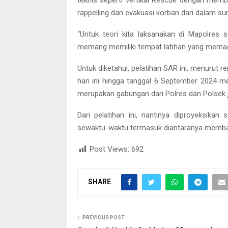
teknis seperti vertikal Rescue dengan memba
rappelling dan evakuasi korban dari dalam su
“Untuk teori kita laksanakan di Mapolres
memang memiliki tempat latihan yang memad
Untuk diketahui, pelatihan SAR ini, menurut r
hari ini hingga tanggal 6 September 2024 
merupakan gabungan dari Polres dan Polsek j
Dari pelatihan ini, nantinya diproyeksika
sewaktu-waktu termasuk diantaranya membac
Post Views:
692
SHARE
PREVIOUS POST