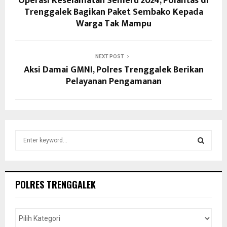
Operasi Keselamatan Semeru 2024, Polantas di
Trenggalek Bagikan Paket Sembako Kepada
Warga Tak Mampu
NEXT POST
Aksi Damai GMNI, Polres Trenggalek Berikan
Pelayanan Pengamanan
S
e
a
S
r
c
E
POLRES TRENGGALEK
h
f
A
o
r
R