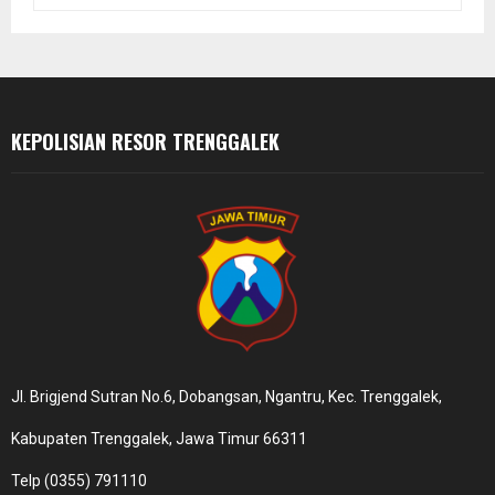
:
C
H
KEPOLISIAN RESOR TRENGGALEK
Jl. Brigjend Sutran No.6, Dobangsan, Ngantru, Kec. Trenggalek,
Kabupaten Trenggalek, Jawa Timur 66311
Telp (0355) 791110