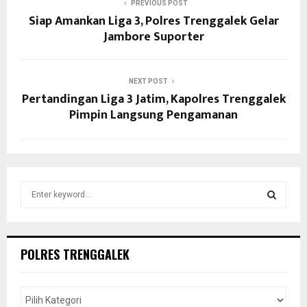
PREVIOUS POST
Siap Amankan Liga 3, Polres Trenggalek Gelar
Jambore Suporter
NEXT POST
Pertandingan Liga 3 Jatim, Kapolres Trenggalek
Pimpin Langsung Pengamanan
S
e
a
S
r
c
E
POLRES TRENGGALEK
h
f
A
o
r
R