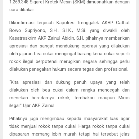
1.269.348 Sigaret Kretek Mesin (SKM) dimusnahkan dengan
cara dibakar.
Dikonfirmasi terpisah Kapolres Trenggalek AKBP Gathut
Bowo Supriyono, S.H., S.I.K., M.Si. yang diwakili oleh
Kasatreskrim AKP Zainul Abidin, S.H, pihaknya memberikan
apresiasi dan sangat mendukung operasi yang dilakukan
oleh jajaran bea cukai mengingat barang kena cukai seperti
rokok ilegal berpotensi merugikan negara sehingga perlu
dilakukan penegakan hukum secara tegas dan profesional.
“Kita apresiasi dan dukung penuh upaya yang telah
dilakukan oleh bea cukai dalam rangka mencegah dan
menekan beredarnya rokok, tembakau maupun Miras
ilegal.” Ujar AKP Zainul
Pihaknya juga mengimbau kepada masyarakat luas agar
tidak menjual rokok tanpa cukai. Harga rokok tanpa cukai
dipasaran memang lebih murah tetapi hal tersebut jelas