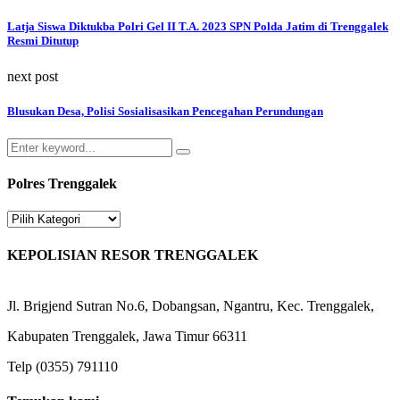
Latja Siswa Diktukba Polri Gel II T.A. 2023 SPN Polda Jatim di Trenggalek
Resmi Ditutup
next post
Blusukan Desa, Polisi Sosialisasikan Pencegahan Perundungan
Search
Search
for:
Polres Trenggalek
Polres
Trenggalek
KEPOLISIAN RESOR TRENGGALEK
Jl. Brigjend Sutran No.6, Dobangsan, Ngantru, Kec. Trenggalek,
Kabupaten Trenggalek, Jawa Timur 66311
Telp (0355) 791110