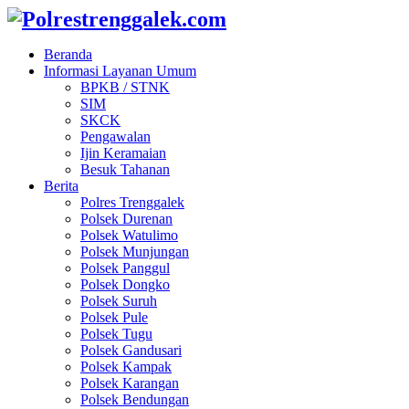
Beranda
Informasi Layanan Umum
BPKB / STNK
SIM
SKCK
Pengawalan
Ijin Keramaian
Besuk Tahanan
Berita
Polres Trenggalek
Polsek Durenan
Polsek Watulimo
Polsek Munjungan
Polsek Panggul
Polsek Dongko
Polsek Suruh
Polsek Pule
Polsek Tugu
Polsek Gandusari
Polsek Kampak
Polsek Karangan
Polsek Bendungan