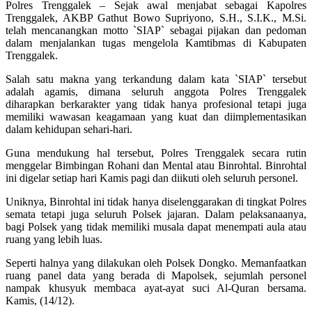
Polres Trenggalek – Sejak awal menjabat sebagai Kapolres
Trenggalek, AKBP Gathut Bowo Supriyono, S.H., S.I.K., M.Si.
telah mencanangkan motto `SIAP` sebagai pijakan dan pedoman
dalam menjalankan tugas mengelola Kamtibmas di Kabupaten
Trenggalek.
Salah satu makna yang terkandung dalam kata `SIAP` tersebut
adalah agamis, dimana seluruh anggota Polres Trenggalek
diharapkan berkarakter yang tidak hanya profesional tetapi juga
memiliki wawasan keagamaan yang kuat dan diimplementasikan
dalam kehidupan sehari-hari.
Guna mendukung hal tersebut, Polres Trenggalek secara rutin
menggelar Bimbingan Rohani dan Mental atau Binrohtal. Binrohtal
ini digelar setiap hari Kamis pagi dan diikuti oleh seluruh personel.
Uniknya, Binrohtal ini tidak hanya diselenggarakan di tingkat Polres
semata tetapi juga seluruh Polsek jajaran. Dalam pelaksanaanya,
bagi Polsek yang tidak memiliki musala dapat menempati aula atau
ruang yang lebih luas.
Seperti halnya yang dilakukan oleh Polsek Dongko. Memanfaatkan
ruang panel data yang berada di Mapolsek, sejumlah personel
nampak khusyuk membaca ayat-ayat suci Al-Quran bersama.
Kamis, (14/12).