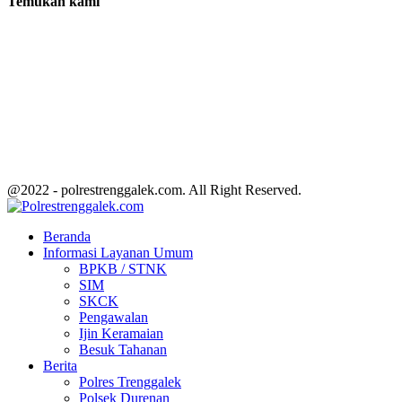
Temukan kami
@2022 - polrestrenggalek.com. All Right Reserved.
Facebook
Twitter
Youtube
Beranda
Informasi Layanan Umum
BPKB / STNK
SIM
SKCK
Pengawalan
Ijin Keramaian
Besuk Tahanan
Berita
Polres Trenggalek
Polsek Durenan