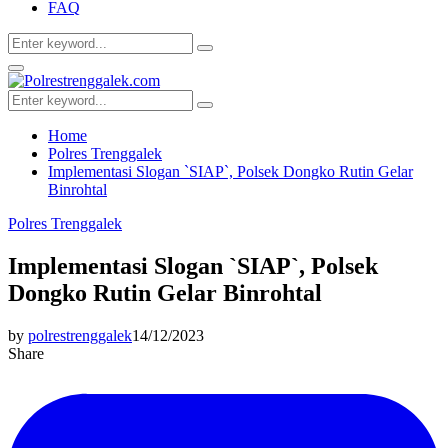
FAQ
Search
Search
for:
Facebook
Twitter
Youtube
Primary
Menu
Search
Search
for:
Home
Polres Trenggalek
Implementasi Slogan `SIAP`, Polsek Dongko Rutin Gelar
Binrohtal
Polres Trenggalek
Implementasi Slogan `SIAP`, Polsek
Dongko Rutin Gelar Binrohtal
by
polrestrenggalek
14/12/2023
Share