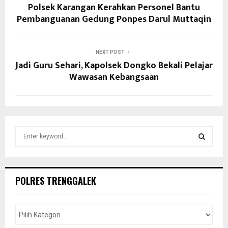
Polsek Karangan Kerahkan Personel Bantu
Pembanguanan Gedung Ponpes Darul Muttaqin
NEXT POST
Jadi Guru Sehari, Kapolsek Dongko Bekali Pelajar
Wawasan Kebangsaan
S
e
a
S
r
c
E
POLRES TRENGGALEK
h
f
A
o
r
R
: