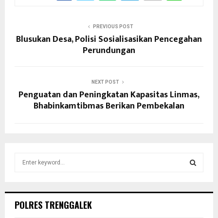
PREVIOUS POST
Blusukan Desa, Polisi Sosialisasikan Pencegahan
Perundungan
NEXT POST
Penguatan dan Peningkatan Kapasitas Linmas,
Bhabinkamtibmas Berikan Pembekalan
S
e
a
S
r
c
E
POLRES TRENGGALEK
h