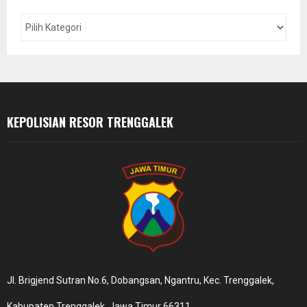
f
A
o
r
R
:
C
H
KEPOLISIAN RESOR TRENGGALEK
Jl. Brigjend Sutran No.6, Dobangsan, Ngantru, Kec. Trenggalek,
Kabupaten Trenggalek, Jawa Timur 66311