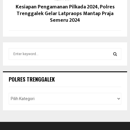
Kesiapan Pengamanan Pilkada 2024, Polres
Trenggalek Gelar Latpraops Mantap Praja
Semeru 2024
S
e
a
S
r
c
E
POLRES TRENGGALEK
h
f
A
o
r
R
:
C
H