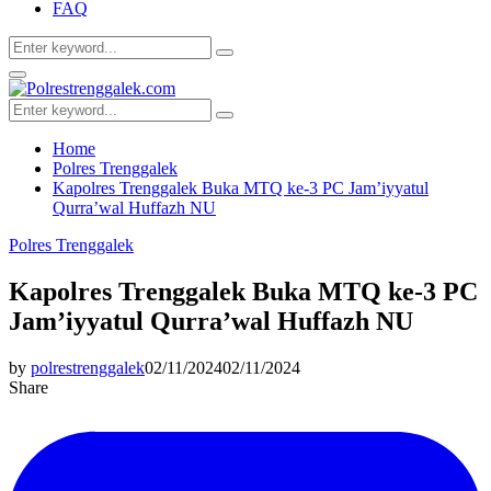
FAQ
Search
Search
for:
Facebook
Twitter
Youtube
Primary
Menu
Search
Search
for:
Home
Polres Trenggalek
Kapolres Trenggalek Buka MTQ ke-3 PC Jam’iyyatul
Qurra’wal Huffazh NU
Polres Trenggalek
Kapolres Trenggalek Buka MTQ ke-3 PC
Jam’iyyatul Qurra’wal Huffazh NU
by
polrestrenggalek
02/11/2024
02/11/2024
Share