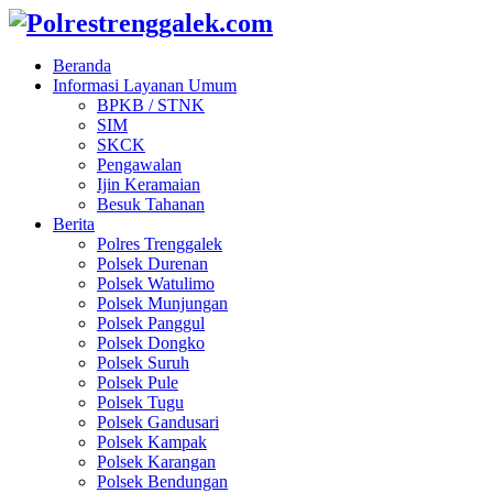
Beranda
Informasi Layanan Umum
BPKB / STNK
SIM
SKCK
Pengawalan
Ijin Keramaian
Besuk Tahanan
Berita
Polres Trenggalek
Polsek Durenan
Polsek Watulimo
Polsek Munjungan
Polsek Panggul
Polsek Dongko
Polsek Suruh
Polsek Pule
Polsek Tugu
Polsek Gandusari
Polsek Kampak
Polsek Karangan
Polsek Bendungan