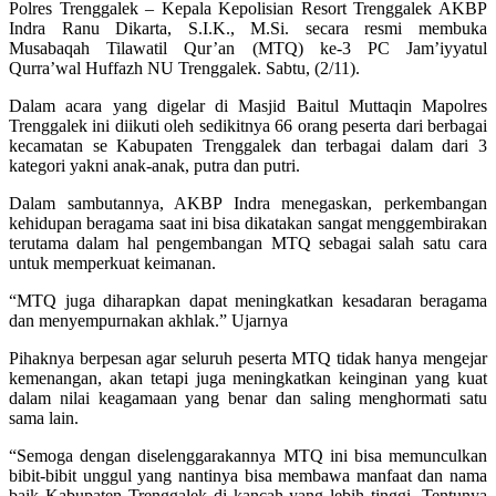
Polres Trenggalek – Kepala Kepolisian Resort Trenggalek AKBP
Indra Ranu Dikarta, S.I.K., M.Si. secara resmi membuka
Musabaqah Tilawatil Qur’an (MTQ) ke-3 PC Jam’iyyatul
Qurra’wal Huffazh NU Trenggalek. Sabtu, (2/11).
Dalam acara yang digelar di Masjid Baitul Muttaqin Mapolres
Trenggalek ini diikuti oleh sedikitnya 66 orang peserta dari berbagai
kecamatan se Kabupaten Trenggalek dan terbagai dalam dari 3
kategori yakni anak-anak, putra dan putri.
Dalam sambutannya, AKBP Indra menegaskan, perkembangan
kehidupan beragama saat ini bisa dikatakan sangat menggembirakan
terutama dalam hal pengembangan MTQ sebagai salah satu cara
untuk memperkuat keimanan.
“MTQ juga diharapkan dapat meningkatkan kesadaran beragama
dan menyempurnakan akhlak.” Ujarnya
Pihaknya berpesan agar seluruh peserta MTQ tidak hanya mengejar
kemenangan, akan tetapi juga meningkatkan keinginan yang kuat
dalam nilai keagamaan yang benar dan saling menghormati satu
sama lain.
“Semoga dengan diselenggarakannya MTQ ini bisa memunculkan
bibit-bibit unggul yang nantinya bisa membawa manfaat dan nama
baik Kabupaten Trenggalek di kancah yang lebih tinggi. Tentunya