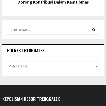
Dorong Kontribusi Dalam Kamtibmas
S
e
a
S
r
c
E
POLRES TRENGGALEK
h
f
A
o
r
R
:
C
H
KEPOLISIAN RESOR TRENGGALEK