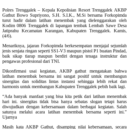
Polres Trenggalek – Kepala Kepolisian Resort Trenggalek AKBP
Gathut Bowo Supriyono, S.H. S.I.K., M.Si bersama Forkopimda
turut hadir dalam latihan menembak yang dielenggarakan oleh
Kodim 0806 Trenggalek di lapangan tembak Lembah Sawe Desa
Jatiprahu Kecamatan Karangan, Kabupaten Trenggalek. Kamis,
(4/6).
Menariknya, jajaran Forkopimda berkesempatan menjajal sejumlah
jenis senjata ringan seperti SS1-V3 maupun pistol P1 buatan Pindad,
baik sikap tiarap maupun berdiri dengan tenaga instruktur dan
pengawas profesional dari TNI.
Dikonfirmasi usai kegiatan, AKBP gathut mengatakan bahwa
latihan menembak bersama ini sangat positif untuk membangun
sinergitas dan soliditas lintas instansi sehingga lebih rekat dan
harmonis untuk membangun Kabupaten Trenggalek pebih baik lagi.
“Ada banyak manfaat yang bisa kita petik dari latihan menembak
hari ini. sinergitas tidak bisa hanya sebatas slogan tetapi harus
diwujudkan dengan kebersamaan dalam berbagai kegiatan. Salah
satunya melalui acara latihan menembak bersama seperti ini.”
Ujarnya
Masih kata AKBP Gathut, disamping nilai kebersamaan, secara