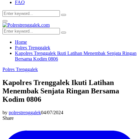
FAQ
Search
Search
for:
Facebook
Twitter
Youtube
Primary
Menu
Search
Search
for:
Home
Polres Trenggalek
Kapolres Trenggalek Ikuti Latihan Menembak Senjata Ringan
Bersama Kodim 0806
Polres Trenggalek
Kapolres Trenggalek Ikuti Latihan
Menembak Senjata Ringan Bersama
Kodim 0806
by
polrestrenggalek
04/07/2024
Share