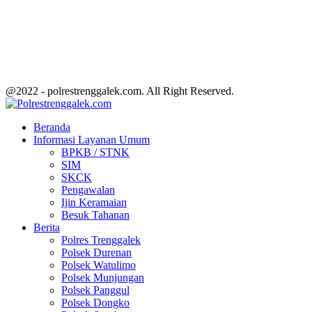
@2022 - polrestrenggalek.com. All Right Reserved.
Facebook
Twitter
Youtube
Beranda
Informasi Layanan Umum
BPKB / STNK
SIM
SKCK
Pengawalan
Ijin Keramaian
Besuk Tahanan
Berita
Polres Trenggalek
Polsek Durenan
Polsek Watulimo
Polsek Munjungan
Polsek Panggul
Polsek Dongko