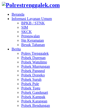
Beranda
Informasi Layanan Umum
BPKB / STNK
SIM
SKCK
Pengawalan
Ijin Keramaian
Besuk Tahanan
Berita
Polres Trenggalek
Polsek Durenan
Polsek Watulimo
Polsek Munjungan
Polsek Panggul
Polsek Dongko
Polsek Suruh
Polsek Pule
Polsek Tugu
Polsek Gandusari
Polsek Kampak
Polsek Karangan
Polsek Bendungan