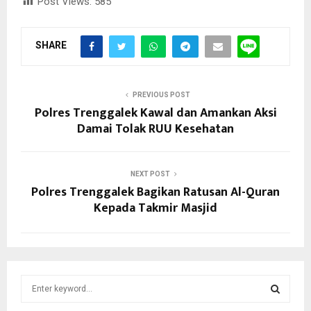
Post Views:
585
SHARE
PREVIOUS POST
Polres Trenggalek Kawal dan Amankan Aksi
Damai Tolak RUU Kesehatan
NEXT POST
Polres Trenggalek Bagikan Ratusan Al-Quran
Kepada Takmir Masjid
S
e
a