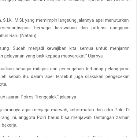
, S.I.K., M.Si. yang memimpin langsung jalannya apel menuturkan,
 mengantisipasi berbagai kerawanan dan potensi gangguan
hun Baru (Nataru).
gsung. Sudah menjadi kewajiban kita semua untuk menjamin
pelayanan yang baik kepada masyarakat.” Ujarnya.
maksudkan sebagai mitigasi dan pencegahan terhadap pelanggaran
Oleh sebab itu, dalam apel tersebut juga dilakukan pengecekan
ota.
uh jajaran Polres Trenggalek.” jelasnya
jajarannya agar menjaga marwah, kehormatan dan citra Polri. Di
karang ini, anggota Polri harus bisa menjawab tantangan zaman
bekerja.