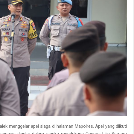
alek menggelar apel siaga di halaman Mapolres. Apel yang diikuti
i sengaja digelar dalam rangka mendukung Operasi Lilin Semeru