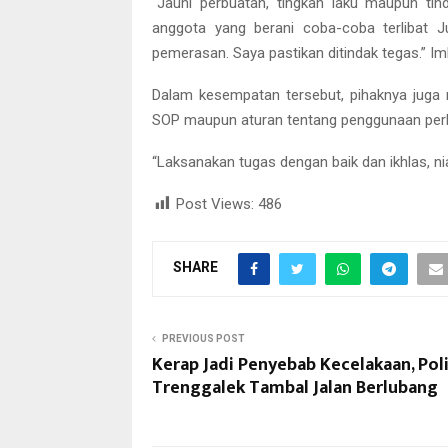
“Jauhi perbuatan, tingkah laku maupun ti
anggota yang berani coba-coba terlibat Ju
pemerasan. Saya pastikan ditindak tegas.” I
Dalam kesempatan tersebut, pihaknya jug
SOP maupun aturan tentang penggunaan perk
“Laksanakan tugas dengan baik dan ikhlas, ni
Post Views:
486
SHARE
PREVIOUS POST
Kerap Jadi Penyebab Kecelakaan, Poli
Trenggalek Tambal Jalan Berlubang