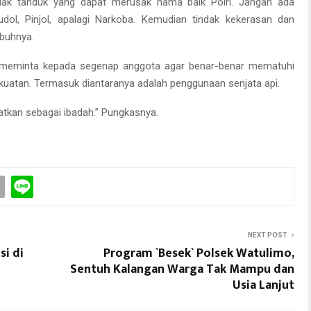
ndak tanduk yang dapat merusak nama baik Polri. Jangan ada
dol, Pinjol, apalagi Narkoba. Kemudian tindak kekerasan dan
mbuhnya.
a meminta kepada segenap anggota agar benar-benar mematuhi
uatan. Termasuk diantaranya adalah penggunaan senjata api.
atkan sebagai ibadah.” Pungkasnya.
NEXT POST
si di
Program `Besek` Polsek Watulimo,
Sentuh Kalangan Warga Tak Mampu dan
Usia Lanjut