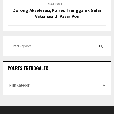
NEXT POST
Dorong Akselerasi, Polres Trenggalek Gelar
Vaksinasi di Pasar Pon
S
e
a
S
r
c
E
POLRES TRENGGALEK
h
f
A
o
r
R
:
C
H