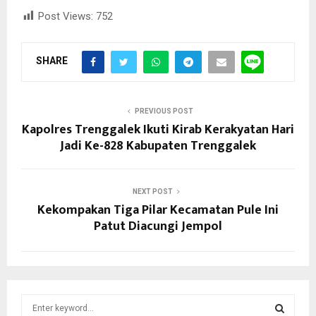
Post Views:
752
SHARE
PREVIOUS POST
Kapolres Trenggalek Ikuti Kirab Kerakyatan Hari
Jadi Ke-828 Kabupaten Trenggalek
NEXT POST
Kekompakan Tiga Pilar Kecamatan Pule Ini
Patut Diacungi Jempol
S
e