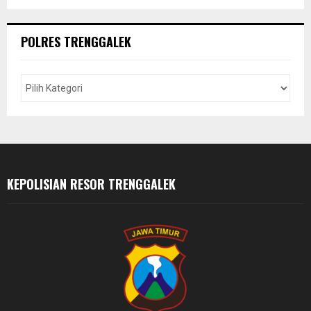
a
S
r
c
E
POLRES TRENGGALEK
h
f
A
o
r
R
:
C
H
KEPOLISIAN RESOR TRENGGALEK