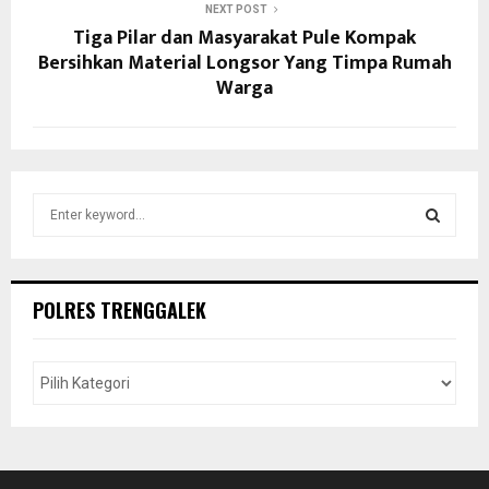
NEXT POST
Tiga Pilar dan Masyarakat Pule Kompak
Bersihkan Material Longsor Yang Timpa Rumah
Warga
S
e
a
S
r
c
E
POLRES TRENGGALEK
h
f
A
o
r
R
:
C
H