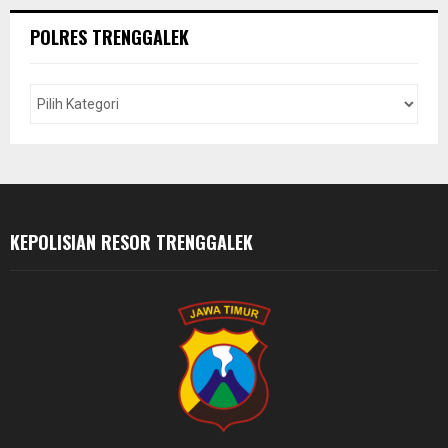
r
c
E
POLRES TRENGGALEK
h
f
A
o
r
R
:
C
H
KEPOLISIAN RESOR TRENGGALEK