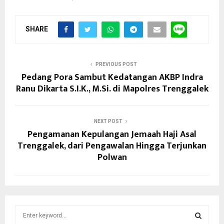
SHARE
PREVIOUS POST
Pedang Pora Sambut Kedatangan AKBP Indra
Ranu Dikarta S.I.K., M.Si. di Mapolres Trenggalek
NEXT POST
Pengamanan Kepulangan Jemaah Haji Asal
Trenggalek, dari Pengawalan Hingga Terjunkan
Polwan
S
e