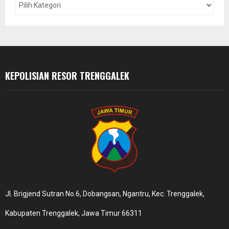
r
R
:
C
H
KEPOLISIAN RESOR TRENGGALEK
Jl. Brigjend Sutran No.6, Dobangsan, Ngantru, Kec. Trenggalek,
Kabupaten Trenggalek, Jawa Timur 66311