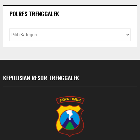
r
c
E
POLRES TRENGGALEK
h
f
A
o
r
R
:
C
H
KEPOLISIAN RESOR TRENGGALEK