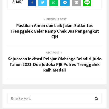
SHARE
PREVIOUS POST
Pastikan Aman dan Laik Jalan, Satlantas
Trenggalek Gelar Ramp Chek Bus Pengangkut
CJH
NEXT POST
Kejuaraan Invitasi Pelajar Olahraga Beladiri Judo
Tahun 2023, Dua Judoka PJB Polres Trenggalek
Raih Medali
S
e
a
S