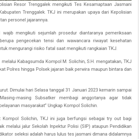
olisian Resor Trenggalek mengikuti Tes Kesamaptaan Jasmani
 Kabupaten Trenggalek. TKJ ini merupakan upaya dari Kepolisian
an personel jajarannya.
 wajib mengikuti sejumlah prosedur diantaranya pemeriksaan
 berupa pengecekan tensi dan wawancara riwayat kesehatan
untuk mengurangi risiko fatal saat mengikuti rangkaian TKJ.
.K. melalui Kabagsumda Kompol M. Solichin, S.H. mengatakan, TKJ
ngkat Polres hingga Polsek jajaran baik perwira maupun bintara dan
turut. Dimulai hari Selasa tanggal 31 Januari 2023 kemarin sampai
Masing-masing Subsatker membagi anggotanya agar tidak
pelayanan masyarakat” Ungkap Kompol Solichin.
t Kompol Solichin, TKJ ini juga berfungsi sebagai try out bagi
aik melalui jalur Sekolah Inpektur Polisi (SIP) ataupun Pendidikan
dikator seleksi adalah harus lulus tes jasmani dimana didalamnya