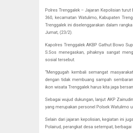
Polres Trenggalek – Jajaran Kepolisian turut b
360, kecamatan Watulimo, Kabupaten Treng
Trenggalek ini diselenggarakan dalam rangk
Jumat, (23/2).
Kapolres Trenggalek AKBP Gathut Bowo Supriy
S.Sos menegaskan, pihaknya sangat mengap
sosial tersebut.
“Menggugah kembali semangat masyarakat u
dengan tidak membuang sampah sembarangan
ikon wisata Trenggalek harus kita jaga bersa
Sebagai wujud dukungan, lanjut AKP Zainudi
yang merupakan personel Polsek Watulimo 
Selain dari jajaran kepolisian, kegiatan ini j
Polairud, perangkat desa setempat, berbagai