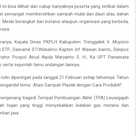
 ini bisa dilihat dari cukup banyaknya peserta yang terlibat dalam
erlihat semangat membersihkan sampah mulai dari daun atau dahan
. Meski berangkat dari instansi ataupun organisasi yang berbeda,
rasa.
aranya, Kepala Dinas PKPLH Kabupaten Trenggalek Ir. Muyono
S.STP., Danramil 07/Watulimo Kapten Inf Wawan Irianto, Danpos
nator Pospol Airud Aipda Maryanto S. H., Ka UPT Pariwisata
serta sejumlah tamu undangan lainnya.
rutin diperingati pada tanggal 21 Februari setiap tahunnya. Tahun
 mengambil tema `Atasi Sampah Plastik dengan Cara Produktif`.
uk mengenang tragedi Tempat Pembuangan Akhir (TPA) Leuwigajah
 hujan yang tinggi menyebabkan ledakan gas metana dan
rban jiwa.