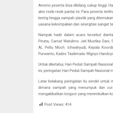
Anomo peserta bisa dibilang cukup tinggi. Hal
aksi resik-resik pantai ini. Para peserta t
kering hingga sampah plastik yang ditemukan
uasana kekompakan dan sinergitas sangat te
Nampak hadir dalam acara tersebut diant
Pinata, Camat Watulimo Jati Mustika Dani, 
AL Peltu Moch. Ichwahyudi, Kepala Koordi
Purwanto, Kades Tasikmadu Wignyo Handoyo 
Untuk diketahui, Hari Peduli Sampah Nasional 
ini, peringatan Hari Peduli Sampah Nasional
Latar belakang peringatan itu sendiri unt
dimana sampah yang menumpuk dan curah
mengakibatkan longsor yang menimbulkan ko
Post Views:
414