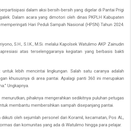
erpartisipasi dalam aksi bersih-bersih yang digelar di Pantai Prigi
galek. Dalam acara yang dimotori oleh dinas PKPLH Kabupaten
a memperingati Hari Peduli Sampah Nasional (HPSN) Tahun 2024.
ono, S.H., S.I.K., M.Si. melalui Kapolsek Watulimo AKP Zainudin
resiasi atas terselenggaranya kegiatan yang berbasis bakti
ntuk lebih mencintai lingkungan. Salah satu caranya adalah
 khususnya di area pantai. Apalagi panti 360 ini merupakan
ma.” Ungkapnya.
n menurutkan, pihaknya mengerahkan sedikitnya puluhan petugas
untuk membantu membersihkan sampah disepanjang pantai.
uga diikuti oleh sejumlah personel dari Koramil, kecamatan, Pos AL,
 ormas dan komunitas yang ada di Watulimo hingga para pelajar.