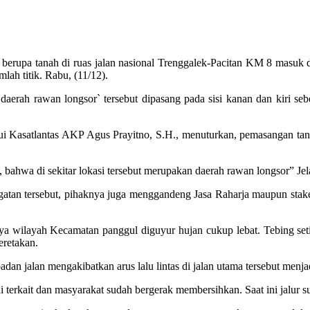
i berupa tanah di ruas jalan nasional Trenggalek-Pacitan KM 8 masuk
lah titik. Rabu, (11/12).
 daerah rawan longsor` tersebut dipasang pada sisi kanan dan kiri se
ui Kasatlantas AKP Agus Prayitno, S.H., menuturkan, pemasangan ta
 bahwa di sekitar lokasi tersebut merupakan daerah rawan longsor” Jel
tan tersebut, pihaknya juga menggandeng Jasa Raharja maupun stake
lumnya wilayah Kecamatan panggul diguyur hujan cukup lebat. Tebing 
eretakan.
an jalan mengakibatkan arus lalu lintas di jalan utama tersebut menjad
i terkait dan masyarakat sudah bergerak membersihkan. Saat ini jalur 