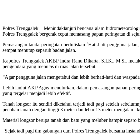
Polres Trenggalek – Menindaklanjuti bencana alam hidrometeorolog
Polres Trenggalek bergerak cepat memasang papan peringatan di sejum
Pemasangan tanda peringatan bertuliskan `Hati-hati pengguna jalan,
sempat menutup separuh badan jalan.
Kapolres Trenggalek AKBP Indra Ranu Dikarta, S.I.K., M.Si. melal
pengendara yang melintas di ruas jalan tersebut.
“Agar pengguna jalan mengetahui dan lebih berhati-hati dan waspada,
Lebih lanjut AKP Agus menuturkan, dalam pemasangan papan peringa
yang tergelar menjadi lebih efektif.
Tanah longsor itu sendiri diketahui terjadi tadi pagi setelah sebe
penahan tanah dengan tinggi 3 meter dan lebar 13 meter mengalami k
Material longsor berupa tanah dan batu yang meluber hampir separo bad
“Sejak tadi pagi tim gabungan dari Polres Trenggalek bersama instand