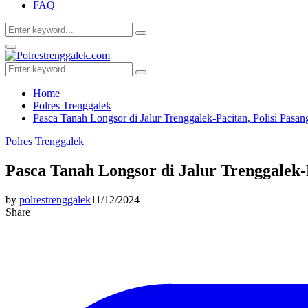
FAQ
Search
Search
for:
Facebook
Twitter
Youtube
Primary
Menu
Search
Search
for:
Home
Polres Trenggalek
Pasca Tanah Longsor di Jalur Trenggalek-Pacitan, Polisi Pasan
Polres Trenggalek
Pasca Tanah Longsor di Jalur Trenggalek-
by
polrestrenggalek
11/12/2024
Share