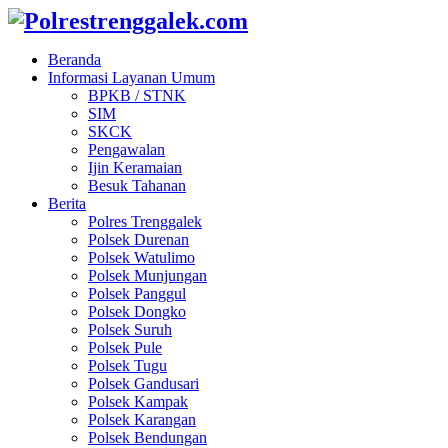
Beranda
Informasi Layanan Umum
BPKB / STNK
SIM
SKCK
Pengawalan
Ijin Keramaian
Besuk Tahanan
Berita
Polres Trenggalek
Polsek Durenan
Polsek Watulimo
Polsek Munjungan
Polsek Panggul
Polsek Dongko
Polsek Suruh
Polsek Pule
Polsek Tugu
Polsek Gandusari
Polsek Kampak
Polsek Karangan
Polsek Bendungan