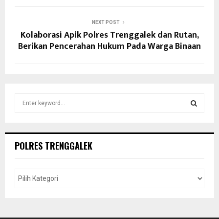
NEXT POST
Kolaborasi Apik Polres Trenggalek dan Rutan,
Berikan Pencerahan Hukum Pada Warga Binaan
S
e
a
S
r
c
E
POLRES TRENGGALEK
h
f
A
o
r
R
:
C