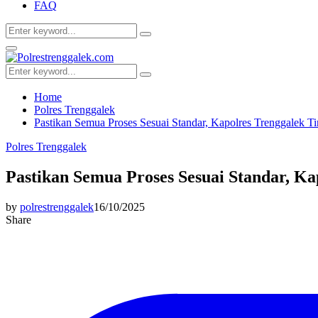
FAQ
Search
Search
for:
Facebook
Twitter
Youtube
Primary
Menu
Search
Search
for:
Home
Polres Trenggalek
Pastikan Semua Proses Sesuai Standar, Kapolres Trenggalek 
Polres Trenggalek
Pastikan Semua Proses Sesuai Standar, K
by
polrestrenggalek
16/10/2025
Share