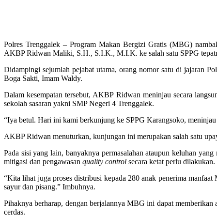
Polres Trenggalek – Program Makan Bergizi Gratis (MBG) nambakny
AKBP Ridwan Maliki, S.H., S.I.K., M.I.K. ke salah satu SPPG tepat
Didampingi sejumlah pejabat utama, orang nomor satu di jajaran
Boga Sakti, Imam Waldy.
Dalam kesempatan tersebut, AKBP Ridwan meninjau secara langsung
sekolah sasaran yakni SMP Negeri 4 Trenggalek.
“Iya betul. Hari ini kami berkunjung ke SPPG Karangsoko, meninjau
AKBP Ridwan menuturkan, kunjungan ini merupakan salah satu upaya 
Pada sisi yang lain, banyaknya permasalahan ataupun keluhan yang m
mitigasi dan pengawasan
quality control
secara ketat perlu dilakukan.
“Kita lihat juga proses distribusi kepada 280 anak penerima manfaa
sayur dan pisang.” Imbuhnya.
Pihaknya berharap, dengan berjalannya MBG ini dapat memberikan asu
cerdas.