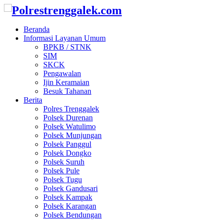
Beranda
Informasi Layanan Umum
BPKB / STNK
SIM
SKCK
Pengawalan
Ijin Keramaian
Besuk Tahanan
Berita
Polres Trenggalek
Polsek Durenan
Polsek Watulimo
Polsek Munjungan
Polsek Panggul
Polsek Dongko
Polsek Suruh
Polsek Pule
Polsek Tugu
Polsek Gandusari
Polsek Kampak
Polsek Karangan
Polsek Bendungan