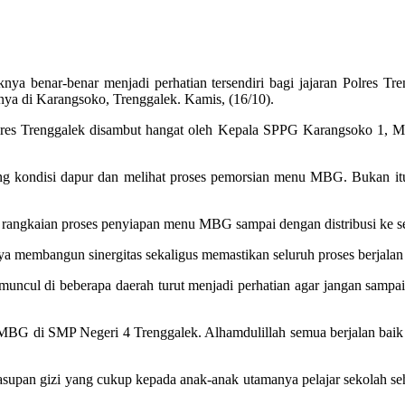
a benar-benar menjadi perhatian tersendiri bagi jajaran Polres Tre
nya di Karangsoko, Trenggalek. Kamis, (16/10).
 Polres Trenggalek disambut hangat oleh Kepala SPPG Karangsoko 
 kondisi dapur dan melihat proses pemorsian menu MBG. Bukan itu 
 rangkaian proses penyiapan menu MBG sampai dengan distribusi ke s
membangun sinergitas sekaligus memastikan seluruh proses berjalan d
uncul di beberapa daerah turut menjadi perhatian agar jangan sampai
t MBG di SMP Negeri 4 Trenggalek. Alhamdulillah semua berjalan baik 
pan gizi yang cukup kepada anak-anak utamanya pelajar sekolah sehin