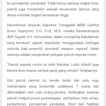
ke pemukiman penduduk. Tidak hanya sebatas lingkat kota,
patroli juga menyentuh wilayah kecamatan lainnya yang
dirasa memiliki tingkat kerawanan tinggi.
Dikonfirmasi terpisah, Kapolres Trenggalek AKBP Garthut
Bowo Supriyono, S.H., S.I.K., M.Si. melalui Kasatsamapta
AKP Supadi, S.H. menuturkan, dalam mengelola Kamtibmas
yang kondusif, jajaran kepolisian menggunakan berbagai
metode baik preemtif, preventif maupun represif. Salah
satunya adalah pengerahan petugas patroli sepeda motor.
“Patroli sepeda motor ini lebih fleksibel. Lebih efektif juga
karena bisa masuk sampai gang-gang sempit.” Ungkapnya.
Unit patroli ranmor itu sendiri terdiri dari satu regu
Satsamapta yang berjumlah sedikitnya 7 orang dan
dikendalikan oleh satu orang perwira. Sedangkan sasaran
patroli meliputi pusat perbelanjaan, perbankan, toko emas,
perkantoran, pemukiman penduduk, Obvit dan fasilitas