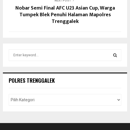
NEXT POST
Nobar Semi Final AFC U23 Asian Cup, Warga
Tumpek Blek Penuhi Halaman Mapolres
Trenggalek
S
e
a
S
r
c
E
POLRES TRENGGALEK
h
f
A
o
r
R
:
C
H