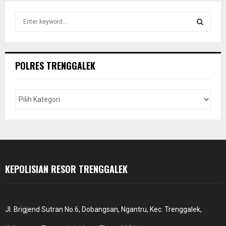
S
e
a
S
r
c
E
POLRES TRENGGALEK
h
f
A
o
r
R
:
C
H
KEPOLISIAN RESOR TRENGGALEK
Jl. Brigjend Sutran No.6, Dobangsan, Ngantru, Kec. Trenggalek,