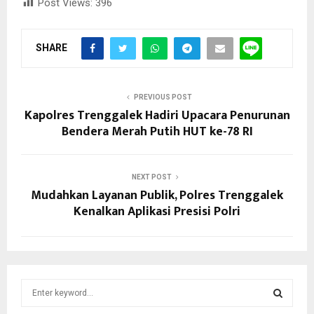
Post Views:
396
SHARE
PREVIOUS POST
Kapolres Trenggalek Hadiri Upacara Penurunan
Bendera Merah Putih HUT ke-78 RI
NEXT POST
Mudahkan Layanan Publik, Polres Trenggalek
Kenalkan Aplikasi Presisi Polri
S
e