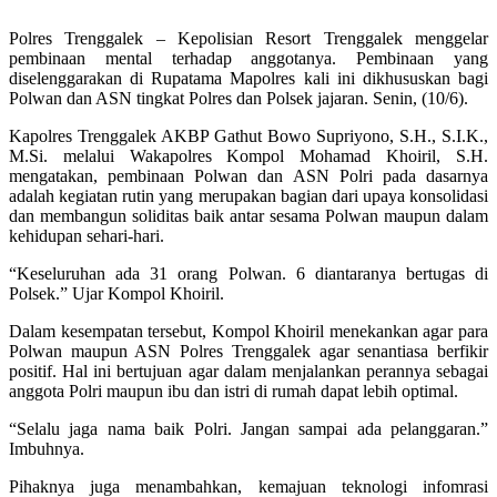
Polres Trenggalek – Kepolisian Resort Trenggalek menggelar
pembinaan mental terhadap anggotanya. Pembinaan yang
diselenggarakan di Rupatama Mapolres kali ini dikhususkan bagi
Polwan dan ASN tingkat Polres dan Polsek jajaran. Senin, (10/6).
Kapolres Trenggalek AKBP Gathut Bowo Supriyono, S.H., S.I.K.,
M.Si. melalui Wakapolres Kompol Mohamad Khoiril, S.H.
mengatakan, pembinaan Polwan dan ASN Polri pada dasarnya
adalah kegiatan rutin yang merupakan bagian dari upaya konsolidasi
dan membangun soliditas baik antar sesama Polwan maupun dalam
kehidupan sehari-hari.
“Keseluruhan ada 31 orang Polwan. 6 diantaranya bertugas di
Polsek.” Ujar Kompol Khoiril.
Dalam kesempatan tersebut, Kompol Khoiril menekankan agar para
Polwan maupun ASN Polres Trenggalek agar senantiasa berfikir
positif. Hal ini bertujuan agar dalam menjalankan perannya sebagai
anggota Polri maupun ibu dan istri di rumah dapat lebih optimal.
“Selalu jaga nama baik Polri. Jangan sampai ada pelanggaran.”
Imbuhnya.
Pihaknya juga menambahkan, kemajuan teknologi infomrasi