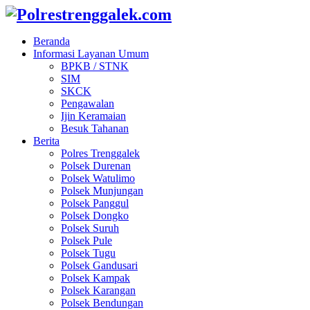
Beranda
Informasi Layanan Umum
BPKB / STNK
SIM
SKCK
Pengawalan
Ijin Keramaian
Besuk Tahanan
Berita
Polres Trenggalek
Polsek Durenan
Polsek Watulimo
Polsek Munjungan
Polsek Panggul
Polsek Dongko
Polsek Suruh
Polsek Pule
Polsek Tugu
Polsek Gandusari
Polsek Kampak
Polsek Karangan
Polsek Bendungan