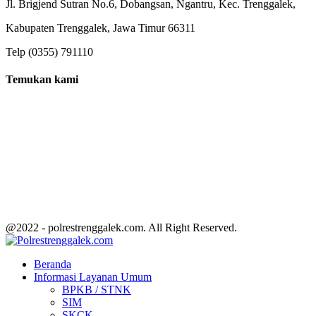
Jl. Brigjend Sutran No.6, Dobangsan, Ngantru, Kec. Trenggalek,
Kabupaten Trenggalek, Jawa Timur 66311
Telp (0355) 791110
Temukan kami
@2022 - polrestrenggalek.com. All Right Reserved.
Facebook
Twitter
Youtube
Beranda
Informasi Layanan Umum
BPKB / STNK
SIM
SKCK