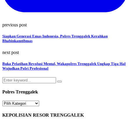
previous post
Siapkan Generasi Emas Indonesia, Polres Trenggalek Kerahkan
Bhabinkamtibmas
next post
Buka Pelatihan Revolusi Mental, Wakapolres Trenggalek Ungkap Tiga Hal
Wujudkan Polri Profesional
Search
Search
for:
Polres Trenggalek
Polres
Trenggalek
KEPOLISIAN RESOR TRENGGALEK