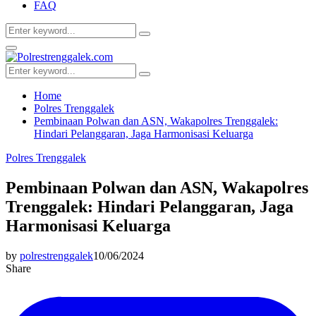
FAQ
Search
Search
for:
Facebook
Twitter
Youtube
Primary
Menu
Search
Search
for:
Home
Polres Trenggalek
Pembinaan Polwan dan ASN, Wakapolres Trenggalek:
Hindari Pelanggaran, Jaga Harmonisasi Keluarga
Polres Trenggalek
Pembinaan Polwan dan ASN, Wakapolres
Trenggalek: Hindari Pelanggaran, Jaga
Harmonisasi Keluarga
by
polrestrenggalek
10/06/2024
Share