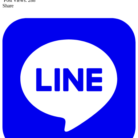
Post Views:
288
Share