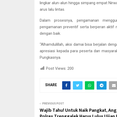
lingkar alun-alun hingga simpang empat Nirw
arus lalu lintas.
Dalam prosesnya, pengamanan menggu
pengamanan preventif serta berperan aktif m
dengan baik.
“Alhamdulillah, aksi damai bisa berjalan de
apresiasi kepada para peserta dan masyara
Pungkasnya.
Post Views:
200
SHARE
PREVIOUS POST
Wajib Tahu! Untuk Naik Pangkat, An
Polres Trenggalek Harus Lulus Ujian I