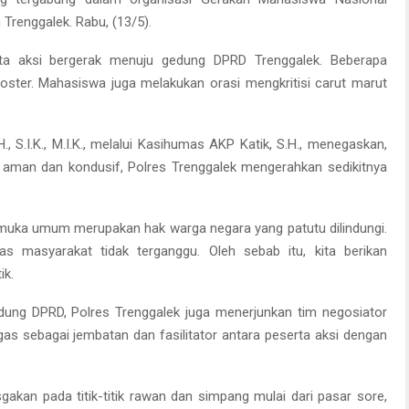
Trenggalek. Rabu, (13/5).
erta aksi bergerak menuju gedung DPRD Trenggalek. Beberapa
ter. Mahasiswa juga melakukan orasi mengkritisi carut marut
, S.I.K., M.I.K., melalui Kasihumas AKP Katik, S.H., menegaskan,
 aman dan kondusif, Polres Trenggalek mengerahkan sedikitnya
muka umum merupakan hak warga negara yang patutu dilindungi.
as masyarakat tidak terganggu. Oleh sebab itu, kita berikan
ik.
ung DPRD, Polres Trenggalek juga menerjunkan tim negosiator
ugas sebagai jembatan dan fasilitator antara peserta aksi dengan
isgakan pada titik-titik rawan dan simpang mulai dari pasar sore,