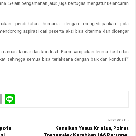
ana. Selain pengamanan jalur, juga bertugas mengatur kelancaran
nakan pendekatan humanis dengan mengedepankan pola
endorong aspirasi dari peserta aksi bisa diterima dan didengar
ngan aman, lancar dan kondusif. Kami sampaikan terima kasih dan
kat sehingga semua bisa terlaksana dengan baik dan kondusif.”
NEXT POST
ggota
Kenaikan Yesus Kristus, Polres
ni
Trenggalek Kerahkan 146 Personel