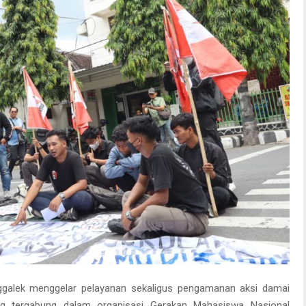
nggalek menggelar pelayanan sekaligus pengamanan aksi damai
g tergabung dalam organisasi Gerakan Mahasiswa Nasional