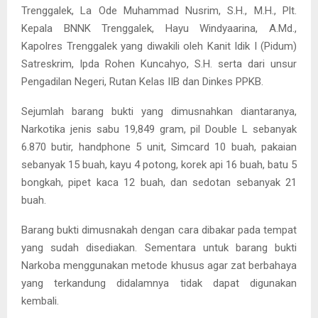
Trenggalek, La Ode Muhammad Nusrim, S.H., M.H., Plt.
Kepala BNNK Trenggalek, Hayu Windyaarina, A.Md.,
Kapolres Trenggalek yang diwakili oleh Kanit Idik I (Pidum)
Satreskrim, Ipda Rohen Kuncahyo, S.H. serta dari unsur
Pengadilan Negeri, Rutan Kelas IIB dan Dinkes PPKB.
Sejumlah barang bukti yang dimusnahkan diantaranya,
Narkotika jenis sabu 19,849 gram, pil Double L sebanyak
6.870 butir, handphone 5 unit, Simcard 10 buah, pakaian
sebanyak 15 buah, kayu 4 potong, korek api 16 buah, batu 5
bongkah, pipet kaca 12 buah, dan sedotan sebanyak 21
buah.
Barang bukti dimusnakah dengan cara dibakar pada tempat
yang sudah disediakan. Sementara untuk barang bukti
Narkoba menggunakan metode khusus agar zat berbahaya
yang terkandung didalamnya tidak dapat digunakan
kembali.