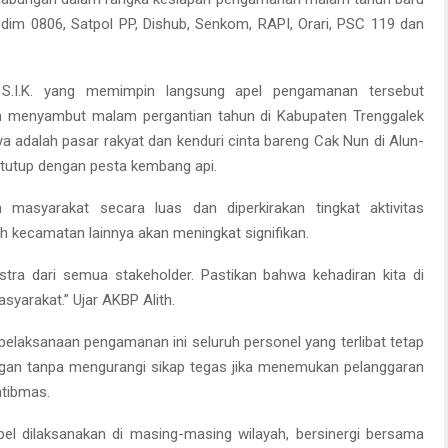
 Kodim 0806, Satpol PP, Dishub, Senkom, RAPI, Orari, PSC 119 dan
, S.I.K. yang memimpin langsung apel pengamanan tersebut
n menyambut malam pergantian tahun di Kabupaten Trenggalek
a adalah pasar rakyat dan kenduri cinta bareng Cak Nun di Alun-
itutup dengan pesta kembang api.
 masyarakat secara luas dan diperkirakan tingkat aktivitas
 kecamatan lainnya akan meningkat signifikan.
tra dari semua stakeholder. Pastikan bahwa kehadiran kita di
yarakat.” Ujar AKBP Alith.
pelaksanaan pengamanan ini seluruh personel yang terlibat tetap
gan tanpa mengurangi sikap tegas jika menemukan pelanggaran
tibmas.
apel dilaksanakan di masing-masing wilayah, bersinergi bersama