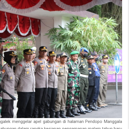
nggalek menggelar apel gabungan di halaman Pendopo Manggala
 gabungan dalam rangka kesiapan pengamanan malam tahun baru