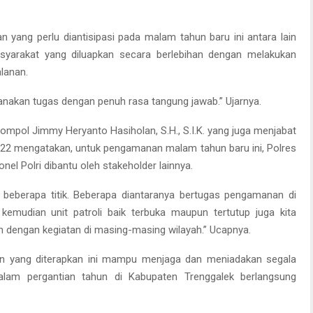
yang perlu diantisipasi pada malam tahun baru ini antara lain
syarakat yang diluapkan secara berlebihan dengan melakukan
alanan.
anakan tugas dengan penuh rasa tangung jawab.” Ujarnya.
mpol Jimmy Heryanto Hasiholan, S.H., S.I.K. yang juga menjabat
022 mengatakan, untuk pengamanan malam tahun baru ini, Polres
el Polri dibantu oleh stakeholder lainnya.
 beberapa titik. Beberapa diantaranya bertugas pengamanan di
, kemudian unit patroli baik terbuka maupun tertutup juga kita
 dengan kegiatan di masing-masing wilayah.” Ucapnya.
n yang diterapkan ini mampu menjaga dan meniadakan segala
am pergantian tahun di Kabupaten Trenggalek berlangsung