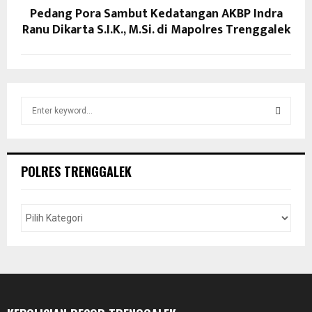
Pedang Pora Sambut Kedatangan AKBP Indra
Ranu Dikarta S.I.K., M.Si. di Mapolres Trenggalek
S
e
a
S
r
c
E
POLRES TRENGGALEK
h
f
A
o
r
R
:
C
H