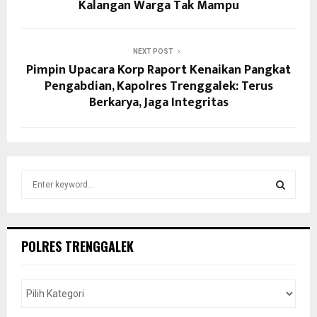
Kalangan Warga Tak Mampu
NEXT POST
Pimpin Upacara Korp Raport Kenaikan Pangkat
Pengabdian, Kapolres Trenggalek: Terus
Berkarya, Jaga Integritas
S
e
a
S
r
c
E
POLRES TRENGGALEK
h
f
A
o
r
R
: