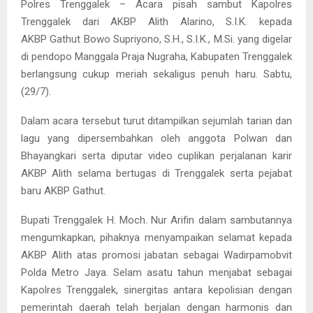
Polres Trenggalek – Acara pisah sambut Kapolres
Trenggalek dari AKBP Alith Alarino, S.I.K. kepada
AKBP Gathut Bowo Supriyono, S.H., S.I.K., M.Si. yang digelar
di pendopo Manggala Praja Nugraha, Kabupaten Trenggalek
berlangsung cukup meriah sekaligus penuh haru. Sabtu,
(29/7).
Dalam acara tersebut turut ditampilkan sejumlah tarian dan
lagu yang dipersembahkan oleh anggota Polwan dan
Bhayangkari serta diputar video cuplikan perjalanan karir
AKBP Alith selama bertugas di Trenggalek serta pejabat
baru AKBP Gathut.
Bupati Trenggalek H. Moch. Nur Arifin dalam sambutannya
mengumkapkan, pihaknya menyampaikan selamat kepada
AKBP Alith atas promosi jabatan sebagai Wadirpamobvit
Polda Metro Jaya. Selam asatu tahun menjabat sebagai
Kapolres Trenggalek, sinergitas antara kepolisian dengan
pemerintah daerah telah berjalan dengan harmonis dan