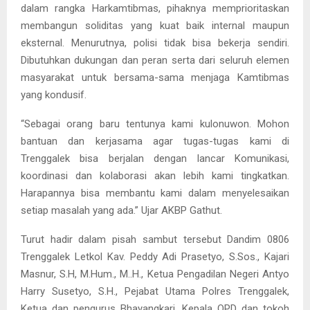
dalam rangka Harkamtibmas, pihaknya memprioritaskan
membangun soliditas yang kuat baik internal maupun
eksternal. Menurutnya, polisi tidak bisa bekerja sendiri.
Dibutuhkan dukungan dan peran serta dari seluruh elemen
masyarakat untuk bersama-sama menjaga Kamtibmas
yang kondusif.
“Sebagai orang baru tentunya kami kulonuwon. Mohon
bantuan dan kerjasama agar tugas-tugas kami di
Trenggalek bisa berjalan dengan lancar Komunikasi,
koordinasi dan kolaborasi akan lebih kami tingkatkan.
Harapannya bisa membantu kami dalam menyelesaikan
setiap masalah yang ada.” Ujar AKBP Gathut.
Turut hadir dalam pisah sambut tersebut Dandim 0806
Trenggalek Letkol Kav. Peddy Adi Prasetyo, S.Sos., Kajari
Masnur, S.H, M.Hum., M..H., Ketua Pengadilan Negeri Antyo
Harry Susetyo, S.H., Pejabat Utama Polres Trenggalek,
Ketua dan pengurus Bhayangkari, Kepala OPD dan tokoh