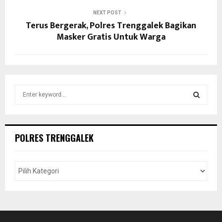
NEXT POST
Terus Bergerak, Polres Trenggalek Bagikan
Masker Gratis Untuk Warga
S
e
a
S
r
c
E
POLRES TRENGGALEK
h
f
A
o
r
R
:
C
H