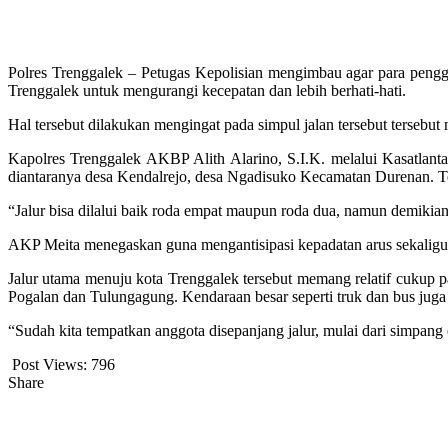
Polres Trenggalek – Petugas Kepolisian mengimbau agar para peng
Trenggalek untuk mengurangi kecepatan dan lebih berhati-hati.
Hal tersebut dilakukan mengingat pada simpul jalan tersebut terseb
Kapolres Trenggalek AKBP Alith Alarino, S.I.K. melalui Kasatlanta
diantaranya desa Kendalrejo, desa Ngadisuko Kecamatan Durenan. T
“Jalur bisa dilalui baik roda empat maupun roda dua, namun demikia
AKP Meita menegaskan guna mengantisipasi kepadatan arus sekaligus
Jalur utama menuju kota Trenggalek tersebut memang relatif cukup
Pogalan dan Tulungagung. Kendaraan besar seperti truk dan bus juga m
“Sudah kita tempatkan anggota disepanjang jalur, mulai dari simpan
Post Views:
796
Share