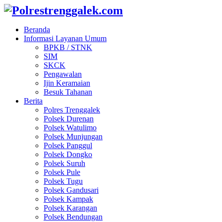
Beranda
Informasi Layanan Umum
BPKB / STNK
SIM
SKCK
Pengawalan
Ijin Keramaian
Besuk Tahanan
Berita
Polres Trenggalek
Polsek Durenan
Polsek Watulimo
Polsek Munjungan
Polsek Panggul
Polsek Dongko
Polsek Suruh
Polsek Pule
Polsek Tugu
Polsek Gandusari
Polsek Kampak
Polsek Karangan
Polsek Bendungan