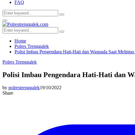
FAQ
Search
Search
for:
Facebook
Twitter
Youtube
Primary
Menu
Search
Search
for:
Home
Polres Trenggalek
Polisi Imbau Pengendara Hati-Hati dan Waspada Saat Melinta
Polres Trenggalek
Polisi Imbau Pengendara Hati-Hati dan W
by
polrestrenggalek
19/10/2022
Share