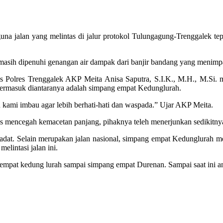
guna jalan yang melintas di jalur protokol Tulungagung-Trenggalek 
ut masih dipenuhi genangan air dampak dari banjir bandang yang menim
s Polres Trenggalek AKP Meita Anisa Saputra, S.I.K., M.H., M.Si. m
ermasuk diantaranya adalah simpang empat Kedunglurah.
n kami imbau agar lebih berhati-hati dan waspada.” Ujar AKP Meita.
 mencegah kemacetan panjang, pihaknya teleh menerjunkan sedikitnya s
 padat. Selain merupakan jalan nasional, simpang empat Kedunglurah
elintasi jalan ini.
g empat kedung lurah sampai simpang empat Durenan. Sampai saat ini 